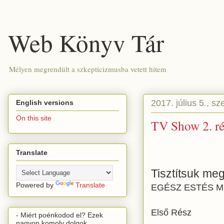
Web Könyv Tár
Mélyen megrendült a szkepticizmusba vetett hitem
2017. július 5., sz
English versions
On this site
TV Show 2. ré
Translate
Tisztítsuk meg
Powered by
Translate
EGÉSZ ESTÉS 
Első Rész
- Miért poénkodod el? Ezek
nagyon komoly dolgok.