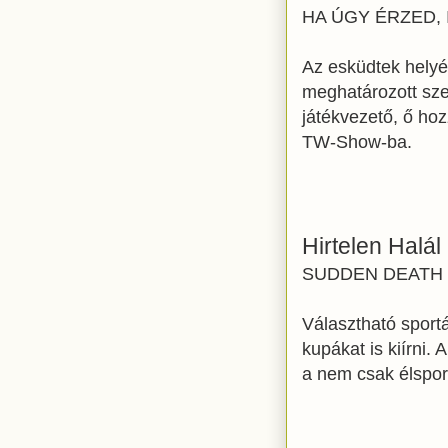
HA ÚGY ÉRZED, 
Az esküdtek helyén
meghatározott sze
játékvezető, ő hoz
TW-Show-ba.
Hirtelen Halál
SUDDEN DEATH
Választható sportá
kupákat is kiírni.
a nem csak élsport