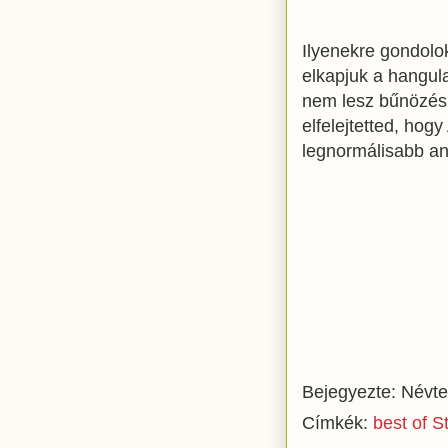
Ilyenekre gondolo
elkapjuk a hangul
nem lesz bűnözés a
elfelejtetted, hog
legnormálisabb an
Bejegyezte:
Névte
Címkék:
best of S