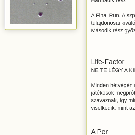
Harmadik rész
A Final Run. A szp
tulajdonosai kivál
Második rész győzt
Life-Factor
NE TE LÉGY A K
Minden hétvégén 
játékosok megprób
szavaznak, így mi
viselkedik, mint a
A Per