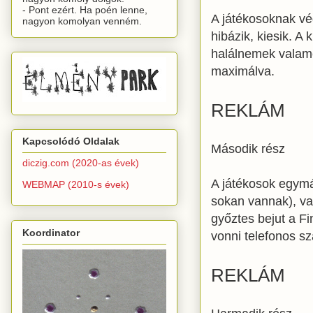
- Pont ezért. Ha poén lenne,
A játékosoknak vé
nagyon komolyan venném.
hibázik, kiesik. A k
halálnemek valamel
maximálva.
REKLÁM
Kapcsolódó Oldalak
Második rész
diczig.com (2020-as évek)
A játékosok egym
WEBMAP (2010-s évek)
sokan vannak), v
győztes bejut a F
Koordinator
vonni telefonos sz
REKLÁM