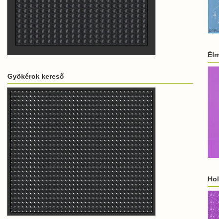
Élm
Gyökérok kereső
Hol