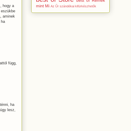
best of Rémek
mint Mi
k, hogy a
Az Űr szándékai kifürkészhetők
i eszükbe
a, aminek
 ha
ttól függ,
ténni, ha
úgy lesz,