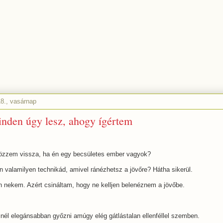
18., vasárnap
inden úgy lesz, ahogy ígértem
rözzem vissza, ha én egy becsületes ember vagyok?
n valamilyen technikád, amivel ránézhetsz a jövőre? Hátha sikerül.
an nekem. Azért csináltam, hogy ne kelljen belenéznem a jövőbe.
nél elegánsabban győzni amúgy elég gátlástalan ellenféllel szemben.