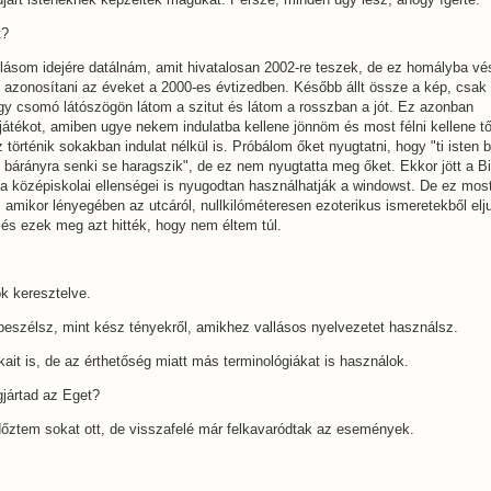
t?
ulásom idejére datálnám, amit hivatalosan 2002-re teszek, de ez homályba vé
azonosítani az éveket a 2000-es évtizedben. Később állt össze a kép, csak
gy csomó látószögön látom a szitut és látom a rosszban a jót. Ez azonban
játékot, amiben ugye nekem indulatba kellene jönnöm és most félni kellene t
örténik sokakban indulat nélkül is. Próbálom őket nyugtatni, hogy "ti isten 
 bárányra senki se haragszik", de ez nem nyugtatta meg őket. Ekkor jött a Bi
 a középiskolai ellenségei is nyugodtan használhatják a windowst. De ez mos
 amikor lényegében az utcáról, nullkilóméteresen ezoterikus ismeretekből elj
 és ezek meg azt hitték, hogy nem éltem túl.
k keresztelve.
 beszélsz, mint kész tényekről, amikhez vallásos nyelvezetet használsz.
kait is, de az érthetőség miatt más terminológiákat is használok.
gjártad az Eget?
időztem sokat ott, de visszafelé már felkavaródtak az események.