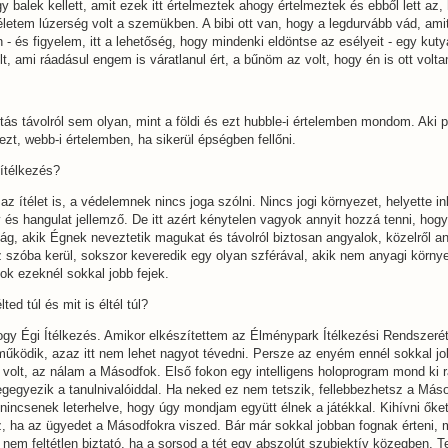
y balek kellett, amit ezek itt értelmeztek ahogy értelmeztek és ebből lett az,
letem lúzerség volt a szemükben. A bibi ott van, hogy a legdurvább vád, amit
 és figyelem, itt a lehetőség, hogy mindenki eldöntse az esélyeit - egy kut
t, ami ráadásul engem is váratlanul ért, a bűnöm az volt, hogy én is ott volt
otás távolról sem olyan, mint a földi és ezt hubble-i értelemben mondom. Aki 
zt, webb-i értelemben, ha sikerül épségben fellőni.
 ítélkezés?
az ítélet is, a védelemnek nincs joga szólni. Nincs jogi környezet, helyette i
v és hangulat jellemző. De itt azért kénytelen vagyok annyit hozzá tenni, hog
ág, akik Égnek neveztetik magukat és távolról biztosan angyalok, közelről an
 szóba kerül, sokszor keveredik egy olyan szférával, akik nem anyagi körny
zok ezeknél sokkal jobb fejek.
ted túl és mit is éltél túl?
ogy Égi Ítélkezés. Amikor elkészítettem az Élménypark Ítélkezési Rendszerét
működik, azaz itt nem lehet nagyot tévedni. Persze az enyém ennél sokkal j
 volt, az nálam a Másodfok. Első fokon egy intelligens holoprogram mond ki 
egegyezik a tanulnivalóiddal. Ha neked ez nem tetszik, fellebbezhetsz a Más
nincsenek leterhelve, hogy úgy mondjam együtt élnek a játékkal. Kihívni őke
, ha az ügyedet a Másodfokra viszed. Bár már sokkal jobban fognak érteni, mi
nem feltétlen biztató, ha a sorsod a tét egy abszolút szubjektív közegben. T