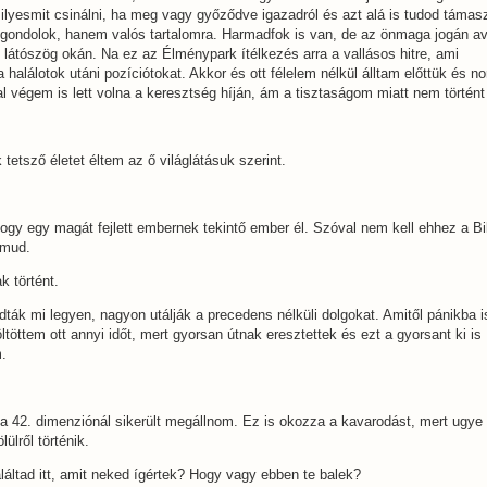
ilyesmit csinálni, ha meg vagy győződve igazadról és azt alá is tudod támas
 gondolok, hanem valós tartalomra. Harmadfok is van, de az önmaga jogán a
látószög okán. Na ez az Élménypark ítélkezés arra a vallásos hitre, ami
halálotok utáni pozíciótokat. Akkor és ott félelem nélkül álltam előttük és n
l végem is lett volna a keresztség híján, ám a tisztaságom miatt nem történ
 tetsző életet éltem az ő világlátásuk szerint.
ogy egy magát fejlett embernek tekintő ember él. Szóval nem kell ehhez a Bib
lmud.
k történt.
udták mi legyen, nagyon utálják a precedens nélküli dolgokat. Amitől pánikba 
ltöttem ott annyi időt, mert gyorsan útnak eresztettek és ezt a gyorsant ki is
.
 a 42. dimenziónál sikerült megállnom. Ez is okozza a kavarodást, mert ugye 
ölülről történik.
láltad itt, amit neked ígértek? Hogy vagy ebben te balek?