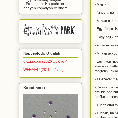
- Pont ezért. Ha poén lenne,
- Miért?
nagyon komolyan venném.
- Nincs annál 
- Mi van akkor
- Egy lámpa. Ha
- Hogy zajlik e
- A megérzése
Kapcsolódó Oldalak
- Mi van akkor
diczig.com (2020-as évek)
- Egy ilyen me
elsőre szokatla
WEBMAP (2010-s évek)
megtenni, akko
- Te ezeket me
- Persze, de n
Koordinator
ami ide-oda húz
érzékelhetetle
- Tudsz erről t
- Tudnék, ha n
hatalomtól min