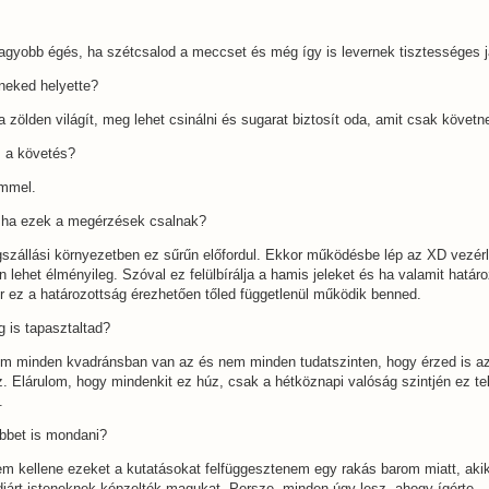
nagyobb égés, ha szétcsalod a meccset és még így is levernek tisztességes j
 neked helyette?
 zölden világít, meg lehet csinálni és sugarat biztosít oda, amit csak követn
z a követés?
immel.
, ha ezek a megérzések csalnak?
gszállási környezetben ez sűrűn előfordul. Ekkor működésbe lép az XD vezér
n lehet élményileg. Szóval ez felülbírálja a hamis jeleket és ha valamit határo
r ez a határozottság érezhetően tőled függetlenül működik benned.
g is tapasztaltad?
em minden kvadránsban van az és nem minden tudatszinten, hogy érzed is az
. Elárulom, hogy mindenkit ez húz, csak a hétköznapi valóság szintjén ez te
n.
öbbet is mondani?
em kellene ezeket a kutatásokat felfüggesztenem egy rakás barom miatt, akik
djárt isteneknek képzelték magukat. Persze, minden úgy lesz, ahogy ígérte.