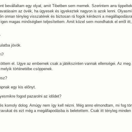
nt bevállaltam egy olyat, amit Tibetben sem mernek. Szerintem arra tippelte
avatásaim az övék, ha ügyesek és igyekeztek nagyon is azok lenni. Olyasm
y én onnan tényleg visszatérek és biztosan rá fogok kérdezni a megállapodásr
 igen magas minőségben teljesítettem. Amit közel sem mondhatok el erről itt,
?
ulatba jövök.
n?
öttem el. Ugye az embernek csak a játékszinten vannak ellenségei. Az meg a
 melyik történetébe csöppenek.
lesz?
apnak egy kis előnyt.
lyesmikre fogod pazarolni az idődet?
ődés komoly dolog. Amúgy nem így kell nézni. Még anno elmondtam, mi fog tör
avukat és ezt még a megállapodásba is beletettem. Csak itt tényleg minden 