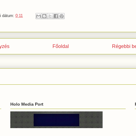
i
dátum:
0:11
yzés
Főoldal
Régebbi b
Holo Media Port