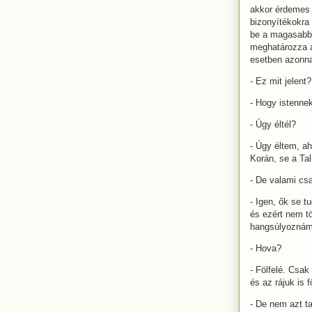
akkor érdemes 
bizonyítékokra
be a magasabb 
meghatározza a 
esetben azonna
- Ez mit jelent?
- Hogy istennek
- Úgy éltél?
- Úgy éltem, ah
Korán, se a Ta
- De valami csa
- Igen, ők se t
és ezért nem tö
hangsúlyoznám
- Hova?
- Fölfelé. Csak
és az rájuk is f
- De nem azt ta