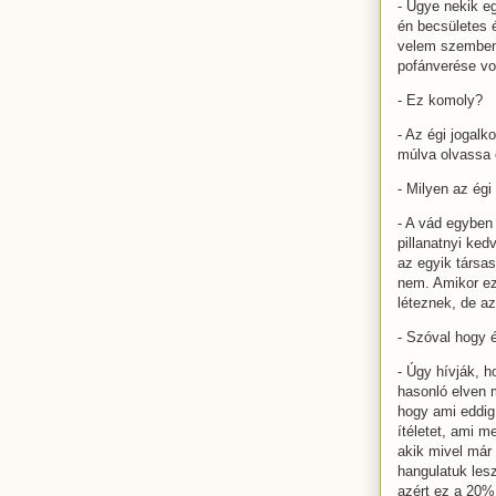
- Ugye nekik eg
én becsületes é
velem szemben -
pofánverése vol
- Ez komoly?
- Az égi jogalk
múlva olvassa e
- Milyen az égi
- A vád egyben 
pillanatnyi ked
az egyik társas
nem. Amikor ez
léteznek, de a
- Szóval hogy él
- Úgy hívják, h
hasonló elven 
hogy ami eddig
ítéletet, ami m
akik mivel már 
hangulatuk lesz
azért ez a 20% 