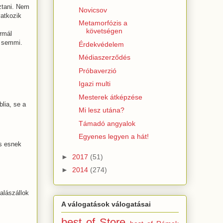
ztani. Nem
Novicsov
vatkozik
Metamorfózis a
követségen
ormál
t semmi.
Érdekvédelem
Médiaszerződés
Próbaverzió
Igazi multi
Mesterek átképzése
lia, se a
Mi lesz utána?
Támadó angyalok
Egyenes legyen a hát!
is esnek
►
2017
(51)
►
2014
(274)
alászállok
A válogatások válogatásai
best of Store