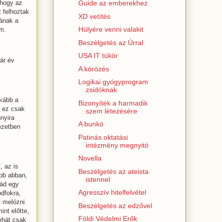
 hogy az
Guide az emberekhez
 felhoztak
XD vetítés
yának a
Hülyére venni valakit
am.
Beszélgetés az Úrral
USA IT tükör
pár év
A körözés
Logikai gyógyprogram
zsidóknak
nkább a
Bizonyíték a harmadik
y ez csak
szem létezésére
nyira
A bunkó
ezetben
Patinás oktatási
intézmény megnyitó
Novella
, az is
Beszélgetés az ateista
obb abban,
istennel
rád egy
Agresszív hitelfelvétel
odfokra,
t melózni
Beszélgetés az edzővel
nt előtte,
Földi Védelmi Erők
ehát csak