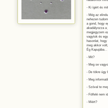
- Ki ígért és mi
- Még az elind
nehezen tudom 
a gond, hogy e
akadályozza a 
megjegyzem ez t
vagytok és egy
hasonlat, hogy
meg akkor volt,
Ég Kapujába...
- Mit?
- Meg se vagyo
- De tökre úgy
- Meg informati
- Szóval te me
- Fölfelé nem 
- Miért?