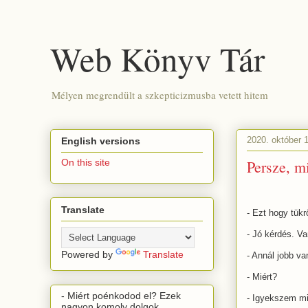
Web Könyv Tár
Mélyen megrendült a szkepticizmusba vetett hitem
2020. október 
English versions
Persze, m
On this site
Translate
- Ezt hogy tük
- Jó kérdés. Va
Powered by
Translate
- Annál jobb v
- Miért?
- Miért poénkodod el? Ezek
- Igyekszem mi
nagyon komoly dolgok.