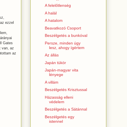
A felelőtlenség
A halál
sz,
A hatalom
 az ezzel
Beavatkozó Csoport
őlem,
Beszélgetés a bunkóval
bárányai
Persze, minden úgy
ll Gates
lesz, ahogy ígértem
t van, az
utottam az
Az állás
Japán tükör
Japán-magyar vita
lényege
A villám
Beszélgetés Krisztussal
Házasság elleni
védelem
Beszélgetés a Sátánnal
Beszélgetés egy
istennel