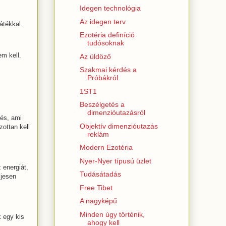
Idegen technológia
Az idegen terv
átékkal.
Ezotéria definíció
tudósoknak
em kell.
Az üldöző
Szakmai kérdés a
Próbákról
1ST1
Beszélgetés a
dimenzióutazásról
lés, ami
Objektív dimenzióutazás
zottan kell
reklám
Modern Ezotéria
Nyer-Nyer típusú üzlet
 energiát,
Tudásátadás
ljesen
Free Tibet
A nagyképű
Minden úgy történik,
 egy kis
ahogy kell