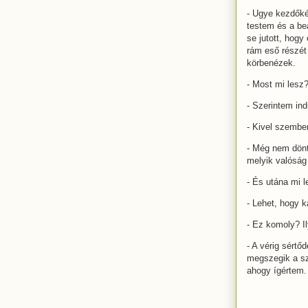
- Ugye kezdőké
testem és a be
se jutott, hog
rám eső részét
körbenézek.
- Most mi lesz
- Szerintem ind
- Kivel szembe
- Még nem dönt
melyik valóság
- És utána mi 
- Lehet, hogy k
- Ez komoly? I
- A vérig sért
megszegik a sz
ahogy ígértem.