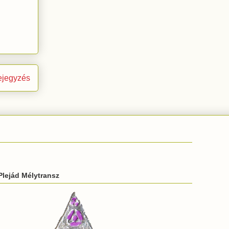
ejegyzés
Plejád Mélytransz