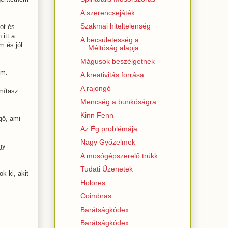
A szerencsejáték
Szakmai hiteltelenség
got és
itt a
A becsületesség a
m és jól
Méltóság alapja
Mágusok beszélgetnek
em.
A kreativitás forrása
A rajongó
ámítasz
Mencség a bunkóságra
Kinn Fenn
gő, ami
Az Ég problémája
Nagy Győzelmek
gy
A mosógépszerelő trükk
Tudati Üzenetek
k ki, akit
Holores
Coimbras
Barátságkódex
Barátságkódex