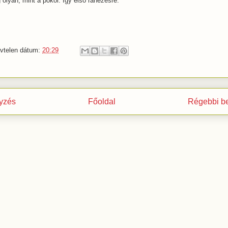
g olyan, mint a pokol. Így első ránézésre.
vtelen
dátum:
20:29
yzés
Főoldal
Régebbi b