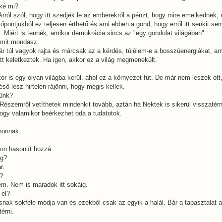
óké mi?
Arról szól, hogy itt szedjék le az emberekről a pénzt, hogy mire emelkednek,
őpontjukból ez teljesen érthető és ami ebben a gond, hogy erről itt senkit se
 Miért is tennék, amikor demokrácia sincs az "egy gondolat világában"...
amit mondasz.
r túl vagyok rajta és márcsak az a kérdés, túlélem-e a bosszúenergiákat, am
t keletkeztek. Ha igen, akkor ez a világ megmenekült.
or is egy olyan világba kerül, ahol ez a környezet fut. De már nem leszek ott,
ső lesz hirtelen rájönni, hogy mégis kellek.
tünk?
 Részemről vetíthetek mindenkit tovább, aztán ha Nektek is sikerül visszatérn
hogy valamikor beérkezhet oda a tudatotok.
honnak.
on hasonlít hozzá.
ég?
r.
?
em. Nem is maradok itt sokáig.
 el?
ásnak sokféle módja van és ezekből csak az egyik a halál. Bár a tapasztalat 
térni.