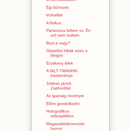
Égi bűnözés
Inshallah
A fizikus
Parancsra tettem vs. Én
ezt nem tudtam
Buzi-e vagy?
Gépelési hibák ezen a
blogon
Érzékeny lélek
A NILT-TMAHHN
közleménye
Jobban jártok
Zaphoddal
Az igazság ösvényei
Előre gondolkodni
Holografikus
videojátékos
Magasabbdimenziós
humor