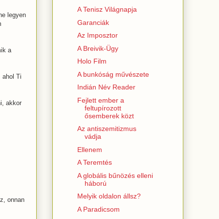
A Tenisz Világnapja
 ne legyen
Garanciák
m
Az Imposztor
A Breivik-Ügy
ik a
Holo Film
A bunkóság művészete
 ahol Ti
Indián Név Reader
Fejlett ember a
i, akkor
feltupírozott
ősemberek közt
Az antiszemitizmus
vádja
Ellenem
A Teremtés
A globális bűnözés elleni
háború
Melyik oldalon állsz?
az, onnan
A Paradicsom