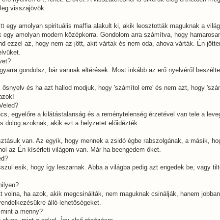
leg visszajövök.
 itt egy amolyan spirituális maffia alakult ki, akik leosztották maguknak a vilá
 egy amolyan modern középkorra. Gondolom arra számítva, hogy hamarosan 
d ezzel az, hogy nem az jött, akit vártak és nem oda, ahova várták. Én jötte
lvüket.
vet?
agyarra gondolsz, bár vannak eltérések. Most inkább az erő nyelvéről beszélt
k ősnyelv és ha azt hallod modjuk, hogy 'számítol erre' és nem azt, hogy 'sz
 azok!
 Veled?
cs, egyelőre a kilátástalanság és a reménytelenség érzetével van tele a leve
 dolog azoknak, akik ezt a helyzetet előidézték.
asztásuk van. Az egyik, hogy mennek a zsidó égbe rabszolgának, a másik, ho
ol az Én kísérleti világom van. Már ha beengedem őket.
éd?
osszul esik, hogy így leszarnak. Abba a világba pedig azt engedek be, vagy tilto
milyen?
ett volna, ha azok, akik megcsinálták, nem maguknak csinálják, hanem jobban
rendelkezésükre álló lehetőségeket.
, mint a menny?