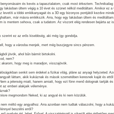
a benyomásaim és kevés a tapasztalatom, csak most érkeztem. Technikailag 
egy lakásban ültem végig a 10 évet és szünet nélkül meditáltam. Amikor ez a
az levetíti a többi emlékanyagait és a 3D egy bizonyos pontjától kezdve minde
ghaltam, már másra emlékszik. Arra, hogy egy lakásban ültem és meditáltam. 
m is mentem sehova, csak a tudatom. Az viszont elég rendesen bejárta az i
ek szerint ez az erős kisebbség, aki még így gondolja.
?
ell, hogy a városba menjek, mert még buszjegyre sincs pénzem.
ágból jövök, ahol bűn bármit birtokolni.
sod, nem?
zt akarom, hogy meg is maradjon, visszajövök.
 valóságokban senkit sem érdekel a fizikai világ, pláne az anyagi helyzeted. A
 angyalt láttam, akik kukáznak és mások szemetében keresnek kaját és ettől
em a jelenség miatt, hanem amiatt, hogy ezt fönn menő dolognak tartják és 
et az emberi alakjaik véleménye.
káznak?
zésre megmondom Neked, ki az angyal és ki nem közülük.
 nem méltó egy angyalhoz. Arra azonban nem tudtak válaszolni, hogy a kuk
 lénnyel beszélni erről?
 erő nyelvén ért, lehet. Erővel. A visszatérésnél is sikerült elég érthetően me