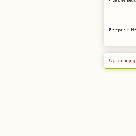
- Igen, ez pedi
Bejegyezte:
Né
Újabb bejeg