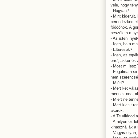
vele, hogy tény
- Hogyan?
- Mint kiderült,
berendezkedtek
főőőőnök. A gon
beszélem a nye
- Az isteni nyel
- Igen, ha a m
- Eltérések?
- Igen, az egyi
erre', akkor ők
- Most mi lesz
- Fogalmam sin
nem szerencsés
- Miért?
- Mert két vál
mennek oda, ah
- Miért ne tenn
- Mert kicsit r
akarok.
- A Te világod 
- Amilyen ez l
kihasználják a 
- Vagyis olyan