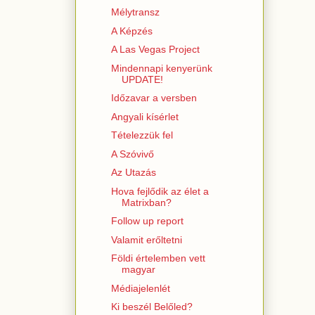
Mélytransz
A Képzés
A Las Vegas Project
Mindennapi kenyerünk
UPDATE!
Időzavar a versben
Angyali kísérlet
Tételezzük fel
A Szóvivő
Az Utazás
Hova fejlődik az élet a
Matrixban?
Follow up report
Valamit erőltetni
Földi értelemben vett
magyar
Médiajelenlét
Ki beszél Belőled?