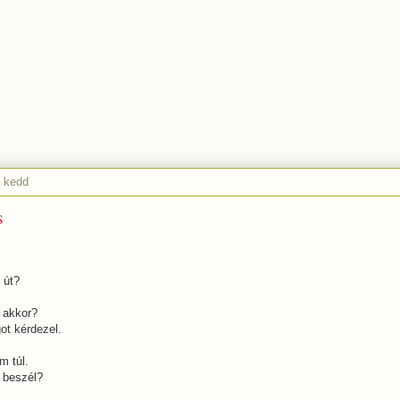
, kedd
s
 út?
l akkor?
got kérdezel.
m túl.
i beszél?