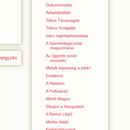
Dokumentálás
Adaptálódtak!
Titkos Társaságok
Titikos Szolgálat
Isten sajtótájékoztatója
A Szeretetkapcsolat
megszűnése
Az Ügynök ismét
ejegyzés
visszatér
Melyik képesség a jobb?
Emlékmű
A Hatalom
A Felfedező
Menő Mágus
Elkapni a Hangulatot
A Római Légió
Média-Játék
Emberáldozatok