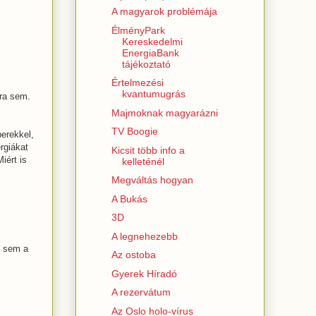
A magyarok problémája
ÉlményPark
Kereskedelmi
EnergiaBank
tájékoztató
Értelmezési
kvantumugrás
ira sem.
Majmoknak magyarázni
TV Boogie
erekkel,
rgiákat
Kicsit több info a
iért is
kelleténél
Megváltás hogyan
A Bukás
3D
A legnehezebb
i sem a
Az ostoba
Gyerek Híradó
A rezervátum
Az Oslo holo-vírus