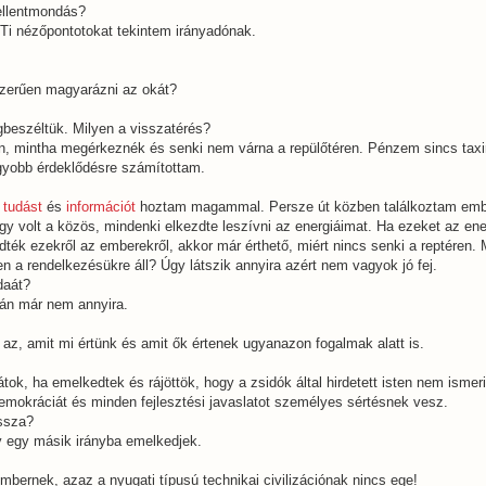
ellentmondás?
 Ti nézőpontotokat tekintem irányadónak.
szerűen magyarázni az okát?
gbeszéltük. Milyen a visszatérés?
an, mintha megérkeznék és senki nem várna a repülőtéren. Pénzem sincs tax
gyobb érdeklődésre számítottam.
g
tudást
és
információt
hoztam magammal. Persze út közben találkoztam emb
gy volt a közös, mindenki elkezdte leszívni az energiáimat. Ha ezeket az ene
ték ezekről az emberekről, akkor már érthető, miért nincs senki a reptéren. M
n a rendelkezésükre áll? Úgy látszik annyira azért nem vagyok jó fej.
daát?
ztán már nem annyira.
 az, amit mi értünk és amit ők értenek ugyanazon fogalmak alatt is.
tok, ha emelkedtek és rájöttök, hogy a zsidók által hirdetett isten nem ismer
emokráciát és minden fejlesztési javaslatot személyes sértésnek vesz.
issza?
gy egy másik irányba emelkedjek.
embernek, azaz a nyugati típusú technikai civilizációnak nincs ege!