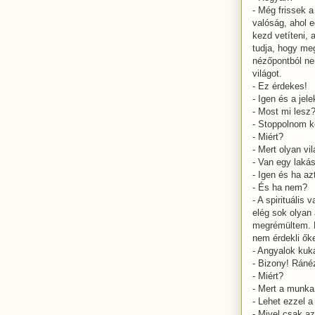
- Még frissek 
valóság, ahol 
kezd vetíteni, 
tudja, hogy me
nézőpontból ne
világot.
- Ez érdekes!
- Igen és a jel
- Most mi lesz
- Stoppolnom k
- Miért?
- Mert olyan vil
- Van egy laká
- Igen és ha a
- És ha nem?
- A spirituális
elég sok olyan
megrémültem. N
nem érdekli ők
- Angyalok ku
- Bizony! Ráné
- Miért?
- Mert a munka
- Lehet ezzel a
- Mivel csak az