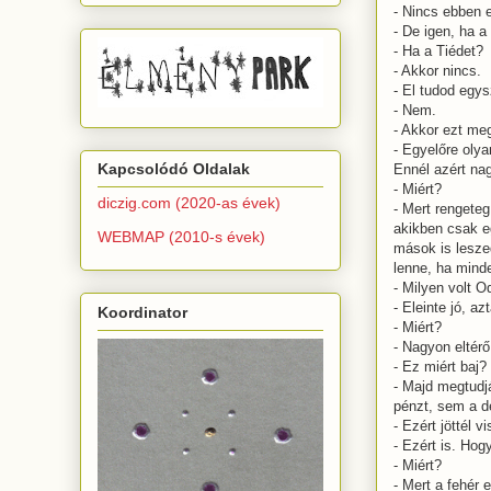
- Nincs ebben 
- De igen, ha a
- Ha a Tiédet?
- Akkor nincs.
- El tudod egy
- Nem.
- Akkor ezt me
- Egyelőre oly
Kapcsolódó Oldalak
Ennél azért na
- Miért?
diczig.com (2020-as évek)
- Mert rengete
akikben csak e
WEBMAP (2010-s évek)
mások is leszed
lenne, ha minde
- Milyen volt O
- Eleinte jó, a
Koordinator
- Miért?
- Nagyon eltérő
- Ez miért baj?
- Majd megtudjá
pénzt, sem a d
- Ezért jöttél v
- Ezért is. Ho
- Miért?
- Mert a fehér 