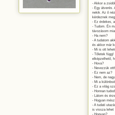
- Akkor a zsid
- Egy átverés. 
nekik. Az ő néz
kérdeznek meg.
- Ez érdekes, 
- Tudom. Én má
távozásom miat
- Ha nem?
- A tudatom akk
és akkor már ké
- Mi is ott lehe
- Tőletek függ!
elképzelhető, 
- Hova?
- Nevezzük ott
- Ez nem az?
- Nem, de nagy
- Mi a különbs
- Ez a világ sza
- Honnan tudod
- Látom és érz
- Hogyan mész
- A tudati utaz
is vissza lehet 
- Hogyan?