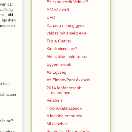
Ez szórakozik Velünk?
van pár
A Varázserő
 valóság
nki, aki
UFO
Így itteni
Kanada mindig győz
smeretlen
valószínűtlenség elve
Tripla Csavar
Kinek vicces ez?
Akusztikus holotransz
Egyéni érdek
Az Egység
Az ÉlményPark ékkövei
zonban
2014 legfontosabb
eseménye
láthatóan
Versben
Holo Alkalmazások
A legjobb embereid
ázás az?
Mi okozhat
Spirituális Műsorszórás
gérttetnem