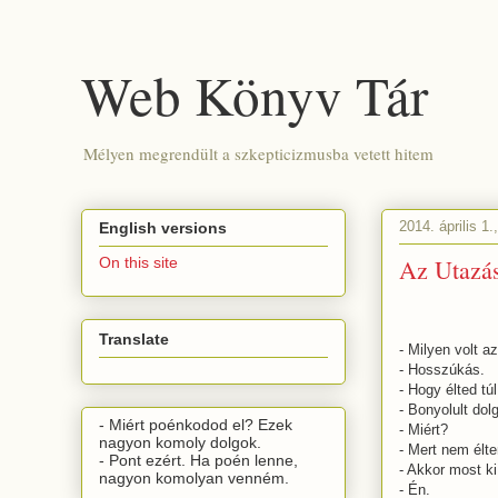
Web Könyv Tár
Mélyen megrendült a szkepticizmusba vetett hitem
2014. április 1.
English versions
Az Utazá
On this site
Translate
- Milyen volt az
- Hosszúkás.
- Hogy élted tú
- Bonyolult dol
- Miért poénkodod el? Ezek
- Miért?
nagyon komoly dolgok.
- Mert nem élte
- Pont ezért. Ha poén lenne,
- Akkor most k
nagyon komolyan venném.
- Én.