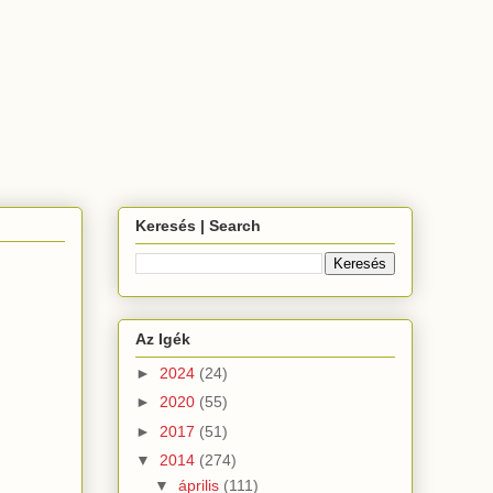
Keresés | Search
Az Igék
►
2024
(24)
►
2020
(55)
►
2017
(51)
▼
2014
(274)
▼
április
(111)